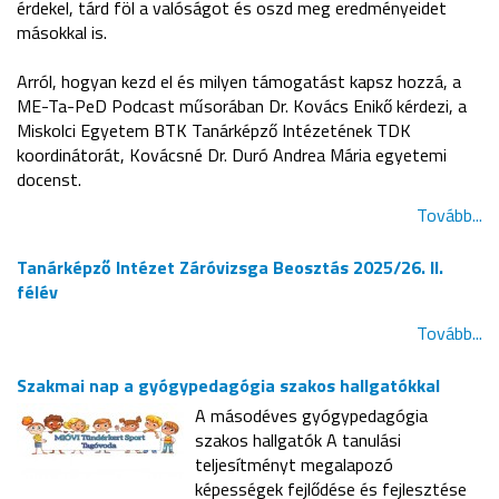
érdekel, tárd föl a valóságot és oszd meg eredményeidet
másokkal is.
Arról, hogyan kezd el és milyen támogatást kapsz hozzá, a
ME-Ta-PeD Podcast műsorában Dr. Kovács Enikő kérdezi, a
Miskolci Egyetem BTK Tanárképző Intézetének TDK
koordinátorát, Kovácsné Dr. Duró Andrea Mária egyetemi
docenst.
Tovább...
Tanárképző Intézet Záróvizsga Beosztás 2025/26. II.
félév
Tovább...
Szakmai nap a gyógypedagógia szakos hallgatókkal
A másodéves gyógypedagógia
szakos hallgatók A tanulási
teljesítményt megalapozó
képességek fejlődése és fejlesztése