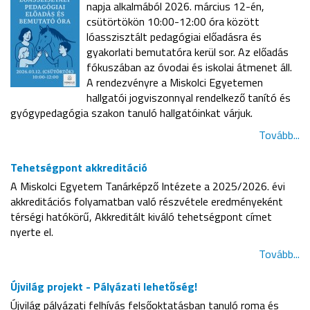
napja alkalmából 2026. március 12-én,
csütörtökön 10:00-12:00 óra között
lóasszisztált pedagógiai előadásra és
gyakorlati bemutatóra kerül sor. Az előadás
fókuszában az óvodai és iskolai átmenet áll.
A rendezvényre a Miskolci Egyetemen
hallgatói jogviszonnyal rendelkező tanító és
gyógypedagógia szakon tanuló hallgatóinkat várjuk.
Tovább...
Tehetségpont akkreditáció
A Miskolci Egyetem Tanárképző Intézete a 2025/2026. évi
akkreditációs folyamatban való részvétele eredményeként
térségi hatókörű, Akkreditált kiváló tehetségpont címet
nyerte el.
Tovább...
Újvilág projekt - Pályázati lehetőség!
Újvilág pályázati felhívás felsőoktatásban tanuló roma és