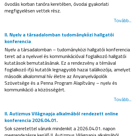
óvodás korban tanóra keretében, óvodai gyakorlati
megfigyelésen vettek rész.
Tovább...
II. Nyelv a társadalomban tudományközi hallgatói
konferencia
Nyelv a társadalomban – tudományközi hallgatói konferencia
teret ad a nyelvvel és kommunikációval foglalkozó hallgatói
kutatások bemutatásának. Ez a rendezvény a témával
foglalkozó ifjú kutatók legnagyobb hazai találkozója, amelyet
második alkalommal hív életre az Anyanyelvápolók
Szövetsége és a Penna Program Alapítvány – nyelv és
kommunikáció a közösségért.
Tovább...
II. Autizmus Világnapja alkalmából rendezett online
konferencia 2026.04.01.
Sok szeretettel várunk mindenkit a 2026.04.01. napon
megrendezésre kerülő II. Autizmus Világnapja alkalmából