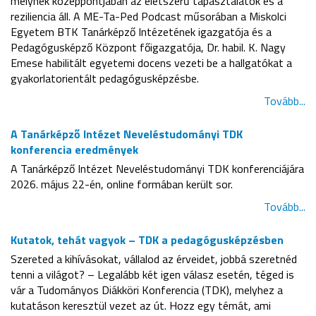
melynek középpontjában az életszerű tapasztalatok és a
reziliencia áll. A ME-Ta-Ped Podcast műsorában a Miskolci
Egyetem BTK Tanárképző Intézetének igazgatója és a
Pedagógusképző Központ főigazgatója, Dr. habil. K. Nagy
Emese habilitált egyetemi docens vezeti be a hallgatókat a
gyakorlatorientált pedagógusképzésbe.
Tovább...
A Tanárképző Intézet Neveléstudományi TDK
konferencia eredmények
A Tanárképző Intézet Neveléstudományi TDK konferenciájára
2026. május 22-én, online formában került sor.
Tovább...
Kutatok, tehát vagyok – TDK a pedagógusképzésben
Szereted a kihívásokat, vállalod az érveidet, jobbá szeretnéd
tenni a világot? – Legalább két igen válasz esetén, téged is
vár a Tudományos Diákköri Konferencia (TDK), melyhez a
kutatáson keresztül vezet az út. Hozz egy témát, ami