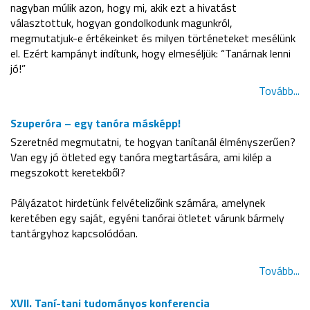
nagyban múlik azon, hogy mi, akik ezt a hivatást
választottuk, hogyan gondolkodunk magunkról,
megmutatjuk-e értékeinket és milyen történeteket mesélünk
el. Ezért kampányt indítunk, hogy elmeséljük: “Tanárnak lenni
jó!”
Tovább...
Szuperóra – egy tanóra másképp!
Szeretnéd megmutatni, te hogyan tanítanál élményszerűen?
Van egy jó ötleted egy tanóra megtartására, ami kilép a
megszokott keretekből?
Pályázatot hirdetünk felvételizőink számára, amelynek
keretében egy saját, egyéni tanórai ötletet várunk bármely
tantárgyhoz kapcsolódóan.
Tovább...
XVII. Taní-tani tudományos konferencia