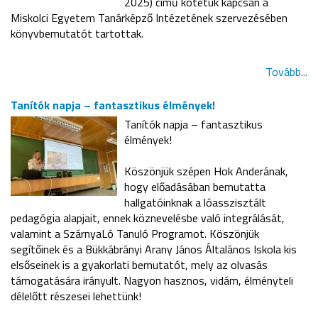
2025) című kötetük kapcsán a
Miskolci Egyetem Tanárképző Intézetének szervezésében
könyvbemutatót tartottak.
Tovább...
Tanítók napja – fantasztikus élmények!
Tanítók napja – fantasztikus
élmények!
Köszönjük szépen Hok Anderának,
hogy előadásában bemutatta
hallgatóinknak a lóasszisztált
pedagógia alapjait, ennek köznevelésbe való integrálását,
valamint a SzárnyaLó Tanuló Programot. Köszönjük
segítőinek és a Bükkábrányi Arany János Általános Iskola kis
elsőseinek is a gyakorlati bemutatót, mely az olvasás
támogatására irányult. Nagyon hasznos, vidám, élményteli
délelőtt részesei lehettünk!