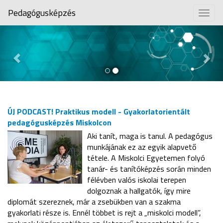
Pedagógusképzés
Togg
navig
Previous
Nex
ÚJ PODCAST! Praktikus modell - Gyakorlatorientált
pedagógusképzés Miskolcon
Aki tanít, maga is tanul. A pedagógus
munkájának ez az egyik alapvető
tétele. A Miskolci Egyetemen folyó
tanár- és tanítóképzés során minden
félévben valós iskolai terepen
dolgoznak a hallgatók, így mire
diplomát szereznek, már a zsebükben van a szakma
gyakorlati része is. Ennél többet is rejt a „miskolci modell”,