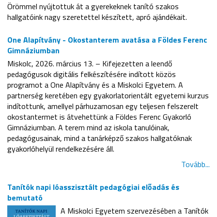
Örömmel nyújtottuk át a gyerekeknek tanító szakos
hallgatóink nagy szeretettel készített, apró ajándékait.
One Alapítvány - Okostanterem avatása a Földes Ferenc
Gimnáziumban
Miskolc, 2026. március 13. – Kifejezetten a leendő
pedagógusok digitális felkészítésére indított közös
programot a One Alapítvány és a Miskolci Egyetem. A
partnerség keretében egy gyakorlatorientált egyetemi kurzus
indítottunk, amellyel párhuzamosan egy teljesen felszerelt
okostantermet is átvehettünk a Földes Ferenc Gyakorló
Gimnáziumban. A terem mind az iskola tanulóinak,
pedagógusainak, mind a tanárképző szakos hallgatóknak
gyakorlóhelyül rendelkezésére áll.
Tovább...
Tanítók napi lóasszisztált pedagógiai előadás és
bemutató
A Miskolci Egyetem szervezésében a Tanítók