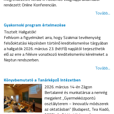
rendezett Online Konferencián.
Tovább...
Gyakornoki program értelmezése
Tisztelt Hallgatók!
Felhívom a figyelmüket arra, hogy Szakmai tevékenység
felsőoktatási képzésben történő kreditelismerése tárgyában
a hallgatók 2026. március 23. (hétfő) napjától terjeszthetik
elő az erre a félévre vonatkozó kreditelismerési kérelmeket a
Neptun rendszerben.
Tovább...
Könyvbemutató a Tanárképző Intézetben
2026. március 14-én Zágon
Bertalanné és munkatársai a nemrég
megjelent „Gyermekközpontú
osztályterem – Innovatív módszerek
az oktatásban” (Budapest, Tea Kiadó,