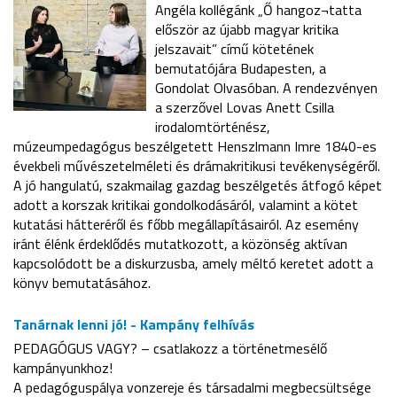
Angéla kollégánk „Ő hangoz¬tatta
először az újabb magyar kritika
jelszavait” című kötetének
bemutatójára Budapesten, a
Gondolat Olvasóban. A rendezvényen
a szerzővel Lovas Anett Csilla
irodalomtörténész,
múzeumpedagógus beszélgetett Henszlmann Imre 1840-es
évekbeli művészetelméleti és drámakritikusi tevékenységéről.
A jó hangulatú, szakmailag gazdag beszélgetés átfogó képet
adott a korszak kritikai gondolkodásáról, valamint a kötet
kutatási hátteréről és főbb megállapításairól. Az esemény
iránt élénk érdeklődés mutatkozott, a közönség aktívan
kapcsolódott be a diskurzusba, amely méltó keretet adott a
könyv bemutatásához.
Tanárnak lenni jó! - Kampány felhívás
PEDAGÓGUS VAGY? – csatlakozz a történetmesélő
kampányunkhoz!
A pedagóguspálya vonzereje és társadalmi megbecsültsége