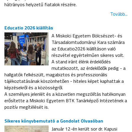
hátrányos helyzetű fiatalok részére.
Tovább...
Educatio 2026 kiállítás
A Miskolci Egyetem Bölcsészet- és
Társadalomtudományi Kara számára
az Educatio2026 kiállításon való
részvétel egyértelműen sikeres volt.
A stand iránt élénk érdeklődés
mutatkozott, az érdeklődők pedig - a
hallgatók felkészült, magabiztos és professzionális
tájékoztatásának köszönhetően - hiteles képet kaphattak a
képzésekről és a közösségről.
A személyes jelenlét és a közvetlen megszólítás hatékonyan
erősítette a Miskolci Egyetem BTK Tanárképző Intézetének a
pozitív megítélését is.
Sikeres könyvbemutató a Gondolat Olvasóban
Január 12-én került sor dr. Kapusi