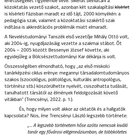
lehetőségeket figyelembe véve. Sikerült beindítani a
közoktatás vezető szakot, azonban két szakalapítás
i
kísérlet
is kísérleti fázisban maradt ez idő tájt, 2000 környékén: a
pedagógia szak, valamint a közoktatási szakértő szak
indítása is akkreditációs problémák miatt elmaradt.
A Neveléstudományi Tanszék első vezetője Mihály Ottó volt,
aki 2004-ig, nyugdíjazásáig vezette a szakmai stábot. Őt
2004 – 2005 között Bessenyei József követte, aki
egyidejűleg a Bölcsészettudományi Kar dékánja is volt.
Összességében elmondható, hogy „az első miskolci
tanárképzési ciklus erénye: megannyi társadalomtudományos
szakos (szociológus, politológus, kulturális antropológus,
történész stb.) köszörülhette nyelvét, csiszolhatta tudását,
tanulhatott társától az élmények feldolgozását követő
vitákban” (Trencsényi, 2022. p. 1.).
És, hogy milyen volt akkor az oktatók és a hallgatók
kapcsolata? Nos, íme Trencsényi László legszebb története:
„… A legszebb történetem hőse azóta nemcsak kiváló
tanár egy fővárosi elitgimnáziumban, de többkötetes