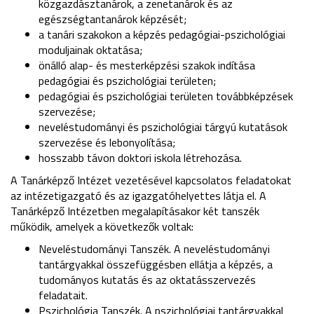
közgazdásztanárok, a zenetanárok és az
egészségtantanárok képzését;
a tanári szakokon a képzés pedagógiai-pszichológiai
moduljainak oktatása;
önálló alap- és mesterképzési szakok indítása
pedagógiai és pszichológiai területen;
pedagógiai és pszichológiai területen továbbképzések
szervezése;
neveléstudományi és pszichológiai tárgyú kutatások
szervezése és lebonyolítása;
hosszabb távon doktori iskola létrehozása.
A Tanárképző Intézet vezetésével kapcsolatos feladatokat
az intézetigazgató és az igazgatóhelyettes látja el. A
Tanárképző Intézetben megalapításakor két tanszék
működik, amelyek a következők voltak:
Neveléstudományi Tanszék. A neveléstudományi
tantárgyakkal összefüggésben ellátja a képzés, a
tudományos kutatás és az oktatásszervezés
feladatait.
Pszichológia Tanszék. A pszichológiai tantárgyakkal