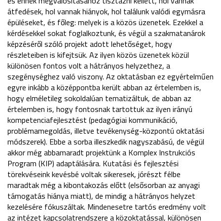
és ennek megvalósításához tisztázni kellett, hol vannak
átfedések, hol vannak hiányok, hol találunk valódi egymásra
épüléseket, és főleg: melyek is a közös üzenetek. Ezekkel a
kérdésekkel sokat foglalkoztunk, és végül a szakmatanárok
képzéséről szóló projekt adott lehetőséget, hogy
részleteiben is kifejtsük. Az ilyen közös üzenetek közül
különösen fontos volt a hátrányos helyzethez, a
szegénységhez való viszony. Az oktatásban ez egyértelműen
egyre inkább a középpontba került abban az értelemben is,
hogy elméletileg sokoldalúan tematizáltuk, de abban az
értelemben is, hogy fontosnak tartottuk az ilyen irányú
kompetenciafejlesztést (pedagógiai kommunikáció,
problémamegoldás, illetve tevékenység-központú oktatási
módszerek). Ebbe a sorba illeszkedik nagyszabású, de végül
akkor még abbamaradt projektünk a Komplex Instrukciós
Program (KIP) adaptálására. Kutatási és fejlesztési
törekvéseink kevésbé voltak sikeresek, jórészt félbe
maradtak még a kibontakozás előtt (elsősorban az anyagi
támogatás hiánya miatt), de mindig a hátrányos helyzet
kezelésére fókuszáltak. Mindenesetre tartós eredmény volt
az intézet kapcsolatrendszere a közoktatással, különösen