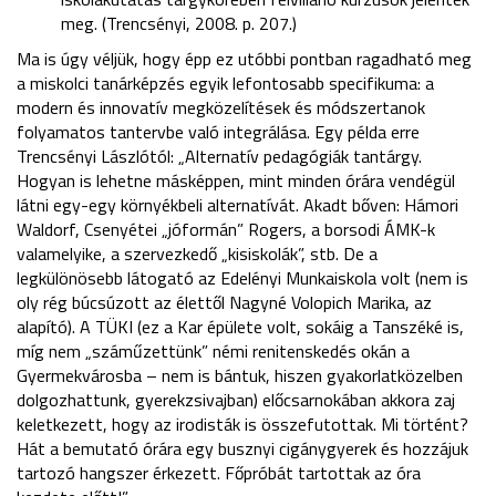
meg. (Trencsényi, 2008. p. 207.)
Ma is úgy véljük, hogy épp ez utóbbi pontban ragadható meg
a miskolci tanárképzés egyik lefontosabb specifikuma: a
modern és innovatív megközelítések és módszertanok
folyamatos tantervbe való integrálása. Egy példa erre
Trencsényi Lászlótól: „Alternatív pedagógiák tantárgy.
Hogyan is lehetne másképpen, mint minden órára vendégül
látni egy-egy környékbeli alternatívát. Akadt bőven: Hámori
Waldorf, Csenyétei „jóformán” Rogers, a borsodi ÁMK-k
valamelyike, a szervezkedő „kisiskolák”, stb. De a
legkülönösebb látogató az Edelényi Munkaiskola volt (nem is
oly rég búcsúzott az élettől Nagyné Volopich Marika, az
alapító). A TÜKI (ez a Kar épülete volt, sokáig a Tanszéké is,
míg nem „száműzettünk” némi renitenskedés okán a
Gyermekvárosba – nem is bántuk, hiszen gyakorlatközelben
dolgozhattunk, gyerekzsivajban) előcsarnokában akkora zaj
keletkezett, hogy az irodisták is összefutottak. Mi történt?
Hát a bemutató órára egy busznyi cigánygyerek és hozzájuk
tartozó hangszer érkezett. Főpróbát tartottak az óra