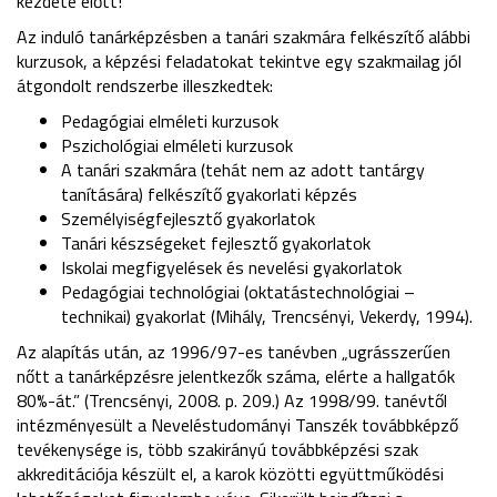
kezdete előtt!”
Az induló tanárképzésben a tanári szakmára felkészítő alábbi
kurzusok, a képzési feladatokat tekintve egy szakmailag jól
átgondolt rendszerbe illeszkedtek:
Pedagógiai elméleti kurzusok
Pszichológiai elméleti kurzusok
A tanári szakmára (tehát nem az adott tantárgy
tanítására) felkészítő gyakorlati képzés
Személyiségfejlesztő gyakorlatok
Tanári készségeket fejlesztő gyakorlatok
Iskolai megfigyelések és nevelési gyakorlatok
Pedagógiai technológiai (oktatástechnológiai –
technikai) gyakorlat (Mihály, Trencsényi, Vekerdy, 1994).
Az alapítás után, az 1996/97-es tanévben „ugrásszerűen
nőtt a tanárképzésre jelentkezők száma, elérte a hallgatók
80%-át.” (Trencsényi, 2008. p. 209.) Az 1998/99. tanévtől
intézményesült a Neveléstudományi Tanszék továbbképző
tevékenysége is, több szakirányú továbbképzési szak
akkreditációja készült el, a karok közötti együttműködési