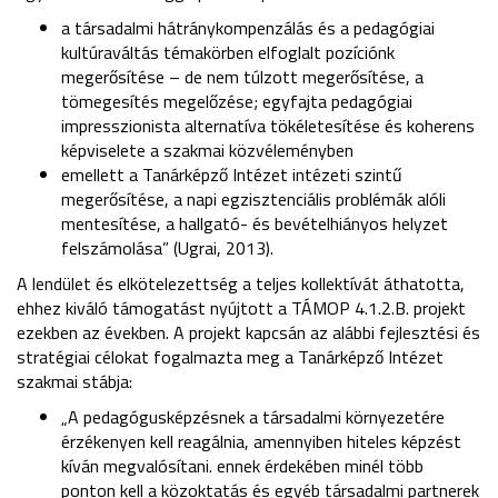
a társadalmi hátránykompenzálás és a pedagógiai
kultúraváltás témakörben elfoglalt pozíciónk
megerősítése – de nem túlzott megerősítése, a
tömegesítés megelőzése; egyfajta pedagógiai
impresszionista alternatíva tökéletesítése és koherens
képviselete a szakmai közvéleményben
emellett a Tanárképző Intézet intézeti szintű
megerősítése, a napi egzisztenciális problémák alóli
mentesítése, a hallgató- és bevételhiányos helyzet
felszámolása” (Ugrai, 2013).
A lendület és elkötelezettség a teljes kollektívát áthatotta,
ehhez kiváló támogatást nyújtott a TÁMOP 4.1.2.B. projekt
ezekben az években. A projekt kapcsán az alábbi fejlesztési és
stratégiai célokat fogalmazta meg a Tanárképző Intézet
szakmai stábja:
„A pedagógusképzésnek a társadalmi környezetére
érzékenyen kell reagálnia, amennyiben hiteles képzést
kíván megvalósítani. ennek érdekében minél több
ponton kell a közoktatás és egyéb társadalmi partnerek