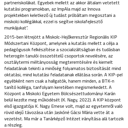
partneriskolákat. Egyebek mellett az akkor általam vetetett
kutatási programokban, az ImpAla majd az Innova
projektekben keletkező új tudást próbáltam megosztani a
miskolci kollégákkal, ezzel is segítve iskolafejlesztő
munkájukat”.
2015-ben létrejött a Miskolc-Hejőkeresztúr Regionális KIP
Módszertani Központ, amelynek a kutatás mellett a célja a
pedagógusok felkészítése a szocializáltságban és tudásban
heterogén tanulói összetételű csoportok nevelésére, az
osztálytermi méltányosság megteremtésére és kiemelt
feladatának tekinti a minőség folyamatos biztosítását mind
oktatási, mind kutatási feladatainak ellátása során. A KIP-pel
egyébként nem csak a hallgatók, hanem minden, a BTK-n
tanító kolléga, tanfolyam keretében megismerkedett. A
Központ a Miskolci Egyetem Bölcsészettudományi Karán
belül kezdte meg működését (K. Nagy, 2022). A KIP központ
első igazgatója K. Nagy Emese volt, majd az egyetemről való
rövid idejű távozása után Jaskóné Gácsi Mária vette át a
vezetést. Ma már a Tanárképző Intézet irányítása alá tartozik
a részleg.