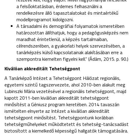
a felsőoktatásban, érdemes felhasználni a
rendelkezésre álló tapasztalatokat és mintaértékű
modellprogramot kidolgozni.
A társadalmi és demográfiai folyamatok ismeretében
határozottan állíthatjuk, hogy a pedagógusképzés nem
maradhat érintetlenül, a képzés tartalmaiban,
célrendszerében, a gyakorlati helyek szervezésében, a
tanárképzés külső kapcsolatainak alakításában erre a
szempontra kiemelten figyelni kell.” (Ádám, 2015. p. 90.)
Kiválóan akkreditált Tehetségpont
A Tanárképző Intézet a Tehetségpont Hálózat regionális,
egyetemi szintű tagszervezete, ahol 2010-ben alakult meg
Lubinszki Mária vezetésével a regionális tehetségpont, majd
kapott 2011-ben kiválóan akkreditált tehetségpont
minősítést a Géniusz program keretében. 2014 tavaszán
ismételten elnyerte az Intézet a kiválóan akkreditált
tehetségpont minősítést. Tehetségpontunk korábban
tehetségműhelyeket működtetett és tehetség-tanácsadást
biztosított a kiemelkedő képességű hallgatók támogatására.