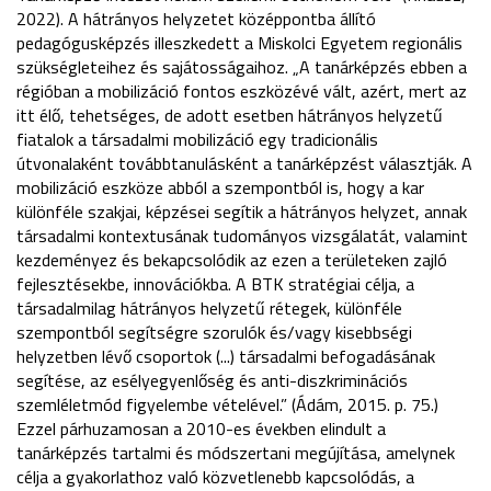
2022). A hátrányos helyzetet középpontba állító
pedagógusképzés illeszkedett a Miskolci Egyetem regionális
szükségleteihez és sajátosságaihoz. „A tanárképzés ebben a
régióban a mobilizáció fontos eszközévé vált, azért, mert az
itt élő, tehetséges, de adott esetben hátrányos helyzetű
fiatalok a társadalmi mobilizáció egy tradicionális
útvonalaként továbbtanulásként a tanárképzést választják. A
mobilizáció eszköze abból a szempontból is, hogy a kar
különféle szakjai, képzései segítik a hátrányos helyzet, annak
társadalmi kontextusának tudományos vizsgálatát, valamint
kezdeményez és bekapcsolódik az ezen a területeken zajló
fejlesztésekbe, innovációkba. A BTK stratégiai célja, a
társadalmilag hátrányos helyzetű rétegek, különféle
szempontból segítségre szorulók és/vagy kisebbségi
helyzetben lévő csoportok (...) társadalmi befogadásának
segítése, az esélyegyenlőség és anti-diszkriminációs
szemléletmód figyelembe vételével.” (Ádám, 2015. p. 75.)
Ezzel párhuzamosan a 2010-es években elindult a
tanárképzés tartalmi és módszertani megújítása, amelynek
célja a gyakorlathoz való közvetlenebb kapcsolódás, a