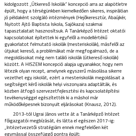
kidolgozott „Útkereső Iskolák” koncepció arra az alapötletre
épült, hogy a térségünkben kiemelkedően sikeres, inspirálóan
jó példaként szolgáló intézmények (Hejőkeresztúr, Abaújkér,
Nyitott Ajtó Baptista Iskola, Sajókaza) szakmai
tapasztalatait hasznosítsuk. A Tanárképző Intézet oktatói
kapcsolatokat építettek ki egyfelől a modellértékű
gyakorlatot felmutató iskolák (mesteriskolák), másfelől az
útjukat kereső, a problémákat már megfogalmazó, de a
megoldásokat még nem találó iskolák (útkereső iskolák)
között. A HISZEM koncepció alapja ugyanakkor, hogy nem
létezik olyan recept, amelynek egyszerű másolása sikerre
vezethet egy iskolát, ezért a mesteriskolák megoldásait a
segítséget kérő iskolák helyi viszonyaira adaptálták, és
közben átfogó szervezetfejlesztési és kapcsolatépítési
tevékenységgel egészítették ki a máshol már
működőképesnek bizonyult eljárásokat (Knausz, 2012).
2013-tól Ugrai János vette át a Tanárképző Intézet
főigazgatói megbízását, és látta el egészen 2017-ig:
„Intézetvezetői stratégiám ennek megfelelően két
egymással összefüggő pontra épült: