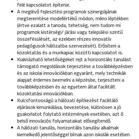
felé kapcsolatot építenie.
A meglévő fejlesztési programok szinergiájának
megteremtése modellértékű módon, mikro léptékben
(értve ezalatt a tanoda, tehetség, nem tudom mi
programok kistérségi/ járási vagy települési szintű
összefésülését, az ezekben részes innovatív
pedagógusok hálózatba szervezését). Erősíteni a
közoktatás és a munkapiac közötti kapcsolatot is.
Kiaknázható lehetőségeket rejt a horizontális tanulást
támogató megoldások terjesztése a továbbképzésben
és az iskolai innovációkban egyaránt, mely technikák
alapjait érdemes beemelni a képzésbe, terjeszteni a
továbbképzésben és az egyetem által facilitált
közoktatási innovációkban.
Kulcsfontosságú a hálózati építkezést facilitáló
eljárások kimunkálása, bevezetése, különösen a jó
gyakorlatot folytató intézmények esetében, azt ő
belső innovációs folyamataikat elősegítendő.
A hálózati tanulás, horizontális tanulási alkalmak
kiemelkedő jelentőséggel bírnak azon iskolák esetében