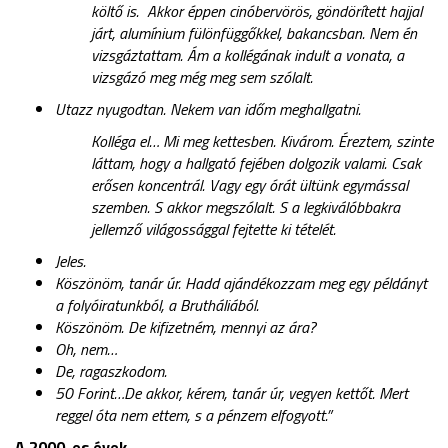
költő is. Akkor éppen cinóbervörös, göndörített hajjal
járt, alumínium fülönfüggőkkel, bakancsban. Nem én
vizsgáztattam. Ám a kollégának indult a vonata, a
vizsgázó meg még meg sem szólalt.
Utazz nyugodtan. Nekem van időm meghallgatni.
Kolléga el… Mi meg kettesben. Kivárom. Éreztem, szinte
láttam, hogy a hallgató fejében dolgozik valami. Csak
erősen koncentrál. Vagy egy órát ültünk egymással
szemben. S akkor megszólalt. S a legkiválóbbakra
jellemző világossággal fejtette ki tételét.
Jeles.
Köszönöm, tanár úr. Hadd ajándékozzam meg egy példányt
a folyóiratunkból, a Brutháliából.
Köszönöm. De kifizetném, mennyi az ára?
Oh, nem…
De, ragaszkodom.
50 Forint…De akkor, kérem, tanár úr, vegyen kettőt. Mert
reggel óta nem ettem, s a pénzem elfogyott.”
A 2000-es évek