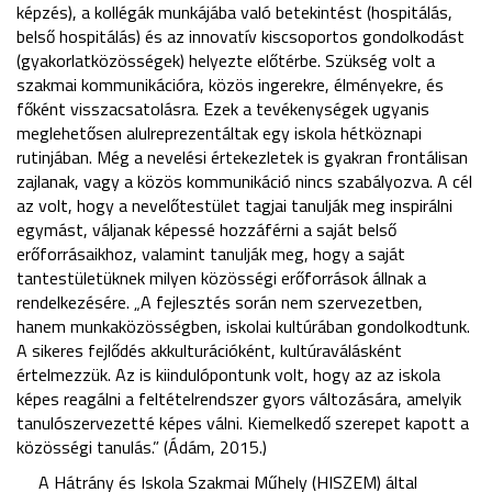
képzés), a kollégák munkájába való betekintést (hospitálás,
belső hospitálás) és az innovatív kiscsoportos gondolkodást
(gyakorlatközösségek) helyezte előtérbe. Szükség volt a
szakmai kommunikációra, közös ingerekre, élményekre, és
főként visszacsatolásra. Ezek a tevékenységek ugyanis
meglehetősen alulreprezentáltak egy iskola hétköznapi
rutinjában. Még a nevelési értekezletek is gyakran frontálisan
zajlanak, vagy a közös kommunikáció nincs szabályozva. A cél
az volt, hogy a nevelőtestület tagjai tanulják meg inspirálni
egymást, váljanak képessé hozzáférni a saját belső
erőforrásaikhoz, valamint tanulják meg, hogy a saját
tantestületüknek milyen közösségi erőforrások állnak a
rendelkezésére. „A fejlesztés során nem szervezetben,
hanem munkaközösségben, iskolai kultúrában gondolkodtunk.
A sikeres fejlődés akkulturációként, kultúraválásként
értelmezzük. Az is kiindulópontunk volt, hogy az az iskola
képes reagálni a feltételrendszer gyors változására, amelyik
tanulószervezetté képes válni. Kiemelkedő szerepet kapott a
közösségi tanulás.” (Ádám, 2015.)
A Hátrány és Iskola Szakmai Műhely (HISZEM) által