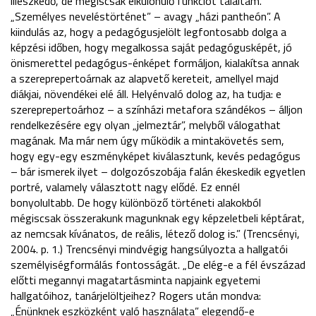
illeszkedő, de mégiscsak elkülönülő funkciót találtam.
„Személyes neveléstörténet” – avagy „házi pantheón”. A
kiindulás az, hogy a pedagógusjelölt legfontosabb dolga a
képzési időben, hogy megalkossa saját pedagógusképét, jó
önismerettel pedagógus-énképet formáljon, kialakítsa annak
a szereprepertoárnak az alapvető kereteit, amellyel majd
diákjai, növendékei elé áll. Helyénvaló dolog az, ha tudja: e
szereprepertoárhoz – a színházi metafora szándékos – álljon
rendelkezésére egy olyan „jelmeztár”, melyből válogathat
magának. Ma már nem úgy működik a mintakövetés sem,
hogy egy-egy eszményképet kiválasztunk, kevés pedagógus
– bár ismerek ilyet – dolgozószobája falán ékeskedik egyetlen
portré, valamely választott nagy elődé. Ez ennél
bonyolultabb. De hogy különböző történeti alakokból
mégiscsak összerakunk magunknak egy képzeletbeli képtárat,
az nemcsak kívánatos, de reális, létező dolog is.” (Trencsényi,
2004. p. 1.) Trencsényi mindvégig hangsúlyozta a hallgatói
személyiségformálás fontosságát. „De elég-e a fél évszázad
előtti megannyi magatartásminta napjaink egyetemi
hallgatóihoz, tanárjelöltjeihez? Rogers után mondva:
„Énünknek eszközként való használata” elegendő-e