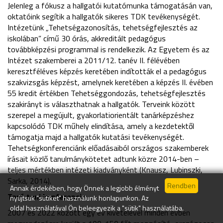
Jelenleg a fókusz a hallgatói kutatómunka támogatásán van,
oktatóink segítik a hallgatók sikeres TDK tevékenységét.
Intézetünk „Tehetségazonosítás, tehetségfejlesztés az
iskolában” című 30 órás, akkreditált pedagógus
továbbképzési programmal is rendelkezik. Az Egyetem és az
Intézet szakemberei a 2011/12. tanév II. félévében
keresztféléves képzés keretében indították el a pedagógus
szakvizsgás képzést, amelynek keretében a képzés II. évében
55 kredit értékben Tehetséggondozás, tehetségfejlesztés
szakirányt is választhatnak a hallgatók. Terveink között
szerepel a megújult, gyakorlatiorientált tanárképzéshez
kapcsolódó TDK műhely elindítása, amely a kezdetektől
támogatja majd a hallgatók kutatási tevékenységét.
Tehetségkonferenciánk előadásaiból országos szakemberek
írásait közlő tanulmánykötetet adtunk közre 2014-ben –
teljes mértékben intézeti kiadványként (Knausz, Lubinszki,
Sarka, 2014).
Annak érdekében, hogy Önnek a legjobb élményt
Taní-tani konferencia
nyújtsuk "sütiket" használunk honlapunkon. Az
oldal használatával Ön beleegyezik a "sütik" használatába.
2007 és 2022 között egy év kivételével minden évben