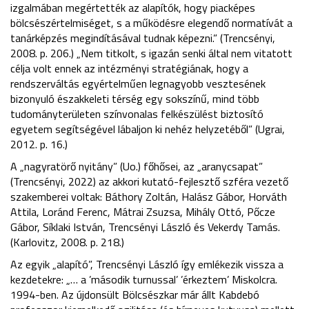
izgalmában megértették az alapítók, hogy piacképes
bölcsészértelmiséget, s a működésre elegendő normatívát a
tanárképzés megindításával tudnak képezni.” (Trencsényi,
2008. p. 206.) „Nem titkolt, s igazán senki által nem vitatott
célja volt ennek az intézményi stratégiának, hogy a
rendszerváltás egyértelműen legnagyobb vesztesének
bizonyuló északkeleti térség egy sokszínű, mind több
tudományterületen színvonalas felkészülést biztosító
egyetem segítségével lábaljon ki nehéz helyzetéből” (Ugrai,
2012. p. 16.)
A „nagyratörő nyitány” (Uo.) főhősei, az „aranycsapat”
(Trencsényi, 2022) az akkori kutató-fejlesztő szféra vezető
szakemberei voltak: Báthory Zoltán, Halász Gábor, Horváth
Attila, Loránd Ferenc, Mátrai Zsuzsa, Mihály Ottó, Pőcze
Gábor, Síklaki István, Trencsényi László és Vekerdy Tamás.
(Karlovitz, 2008. p. 218.)
Az egyik „alapító”, Trencsényi László így emlékezik vissza a
kezdetekre: „… a ’második turnussal’ ’érkeztem’ Miskolcra.
1994-ben. Az újdonsült Bölcsészkar már állt Kabdebó