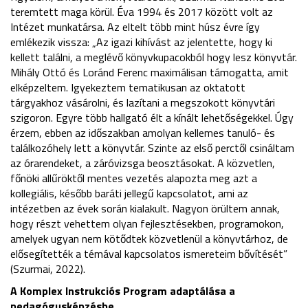
teremtett maga körül. Éva 1994 és 2017 között volt az
Intézet munkatársa. Az eltelt több mint húsz évre így
emlékezik vissza: „Az igazi kihívást az jelentette, hogy ki
kellett találni, a meglévő könyvkupacokból hogy lesz könyvtár.
Mihály Ottó és Loránd Ferenc maximálisan támogatta, amit
elképzeltem. Igyekeztem tematikusan az oktatott
tárgyakhoz vásárolni, és lazítani a megszokott könyvtári
szigoron. Egyre több hallgató élt a kínált lehetőségekkel. Úgy
érzem, ebben az időszakban amolyan kellemes tanuló- és
találkozóhely lett a könyvtár. Szinte az első perctől csináltam
az órarendeket, a záróvizsga beosztásokat. A közvetlen,
főnöki allűröktől mentes vezetés alapozta meg azt a
kollegiális, később baráti jellegű kapcsolatot, ami az
intézetben az évek során kialakult. Nagyon örültem annak,
hogy részt vehettem olyan fejlesztésekben, programokon,
amelyek ugyan nem kötődtek közvetlenül a könyvtárhoz, de
elősegítették a témával kapcsolatos ismereteim bővítését”
(Szurmai, 2022).
A Komplex Instrukciós Program adaptálása a
pedagógusképzésbe