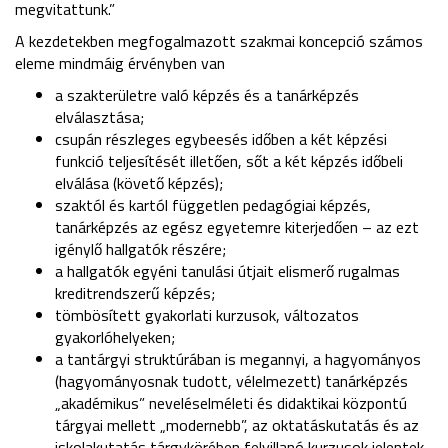
megvitattunk.”
A kezdetekben megfogalmazott szakmai koncepció számos
eleme mindmáig érvényben van
a szakterületre való képzés és a tanárképzés
elválasztása;
csupán részleges egybeesés időben a két képzési
funkció teljesítését illetően, sőt a két képzés időbeli
elválása (követő képzés);
szaktól és kartól független pedagógiai képzés,
tanárképzés az egész egyetemre kiterjedően – az ezt
igénylő hallgatók részére;
a hallgatók egyéni tanulási útjait elismerő rugalmas
kreditrendszerű képzés;
tömbösített gyakorlati kurzusok, változatos
gyakorlóhelyeken;
a tantárgyi struktúrában is megannyi, a hagyományos
(hagyományosnak tudott, vélelmezett) tanárképzés
„akadémikus” neveléselméleti és didaktikai központú
tárgyai mellett „modernebb”, az oktatáskutatás és az
iskolakutatás tárgykörében felvillanó kurzusok jelentek