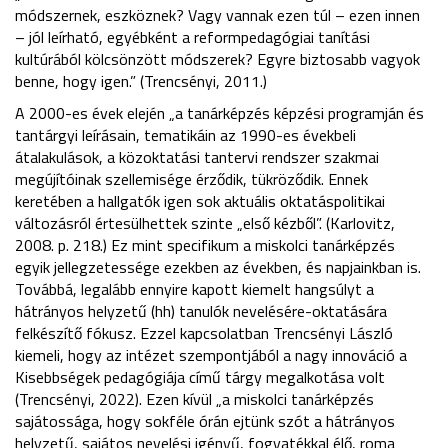
módszernek, eszköznek? Vagy vannak ezen túl – ezen innen
– jól leírható, egyébként a reformpedagógiai tanítási
kultúrából kölcsönzött módszerek? Egyre biztosabb vagyok
benne, hogy igen.” (Trencsényi, 2011.)
A 2000-es évek elején „a tanárképzés képzési programján és
tantárgyi leírásain, tematikáin az 1990-es évekbeli
átalakulások, a közoktatási tantervi rendszer szakmai
megújítóinak szellemisége érződik, tükröződik. Ennek
keretében a hallgatók igen sok aktuális oktatáspolitikai
változásról értesülhettek szinte „első kézből”. (Karlovitz,
2008. p. 218.) Ez mint specifikum a miskolci tanárképzés
egyik jellegzetessége ezekben az években, és napjainkban is.
Továbbá, legalább ennyire kapott kiemelt hangsúlyt a
hátrányos helyzetű (hh) tanulók nevelésére-oktatására
felkészítő fókusz. Ezzel kapcsolatban Trencsényi László
kiemeli, hogy az intézet szempontjából a nagy innováció a
Kisebbségek pedagógiája című tárgy megalkotása volt
(Trencsényi, 2022). Ezen kívül „a miskolci tanárképzés
sajátossága, hogy sokféle órán ejtünk szót a hátrányos
helyzetű, sajátos nevelési igényű, fogyatékkal élő, roma