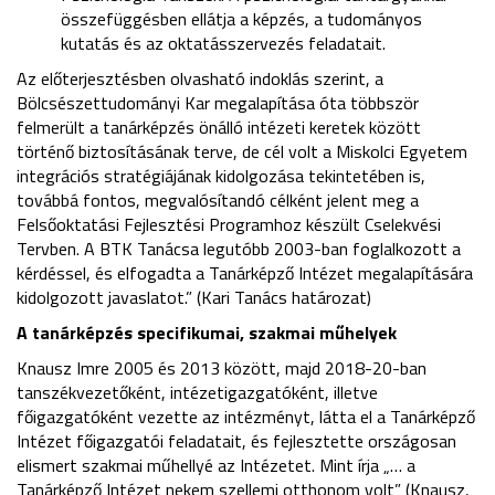
összefüggésben ellátja a képzés, a tudományos
kutatás és az oktatásszervezés feladatait.
Az előterjesztésben olvasható indoklás szerint, a
Bölcsészettudományi Kar megalapítása óta többször
felmerült a tanárképzés önálló intézeti keretek között
történő biztosításának terve, de cél volt a Miskolci Egyetem
integrációs stratégiájának kidolgozása tekintetében is,
továbbá fontos, megvalósítandó célként jelent meg a
Felsőoktatási Fejlesztési Programhoz készült Cselekvési
Tervben. A BTK Tanácsa legutóbb 2003-ban foglalkozott a
kérdéssel, és elfogadta a Tanárképző Intézet megalapítására
kidolgozott javaslatot.” (Kari Tanács határozat)
A tanárképzés specifikumai, szakmai műhelyek
Knausz Imre 2005 és 2013 között, majd 2018-20-ban
tanszékvezetőként, intézetigazgatóként, illetve
főigazgatóként vezette az intézményt, látta el a Tanárképző
Intézet főigazgatói feladatait, és fejlesztette országosan
elismert szakmai műhellyé az Intézetet. Mint írja „… a
Tanárképző Intézet nekem szellemi otthonom volt” (Knausz,