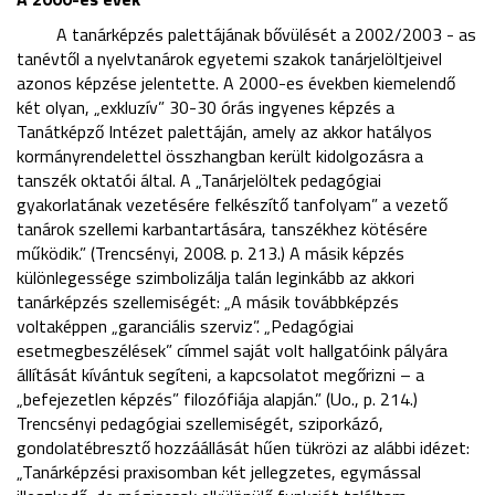
A tanárképzés palettájának bővülését a 2002/2003 - as
tanévtől a nyelvtanárok egyetemi szakok tanárjelöltjeivel
azonos képzése jelentette. A 2000-es években kiemelendő
két olyan, „exkluzív” 30-30 órás ingyenes képzés a
Tanátképző Intézet palettáján, amely az akkor hatályos
kormányrendelettel összhangban került kidolgozásra a
tanszék oktatói által. A „Tanárjelöltek pedagógiai
gyakorlatának vezetésére felkészítő tanfolyam” a vezető
tanárok szellemi karbantartására, tanszékhez kötésére
működik.” (Trencsényi, 2008. p. 213.) A másik képzés
különlegessége szimbolizálja talán leginkább az akkori
tanárképzés szellemiségét: „A másik továbbképzés
voltaképpen „garanciális szerviz”. „Pedagógiai
esetmegbeszélések” címmel saját volt hallgatóink pályára
állítását kívántuk segíteni, a kapcsolatot megőrizni – a
„befejezetlen képzés” filozófiája alapján.” (Uo., p. 214.)
Trencsényi pedagógiai szellemiségét, sziporkázó,
gondolatébresztő hozzáállását hűen tükrözi az alábbi idézet:
„Tanárképzési praxisomban két jellegzetes, egymással