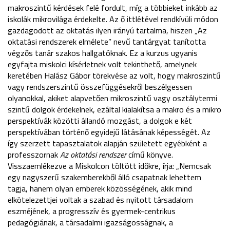
makroszintű kérdések felé fordult, míg a többieket inkább az
iskolák mikrovilága érdekelte. Az ő ittlétével rendkívüli módon
gazdagodott az oktatás ilyen irányú tartalma, hiszen „Az
oktatási rendszerek elmélete” nevű tantárgyat tanította
végzős tanár szakos hallgatóknak. Ez a kurzus ugyanis
egyfajta miskolci kísérletnek volt tekinthető, amelynek
keretében Halász Gábor törekvése az volt, hogy makroszintű
vagy rendszerszintű összefüggésekről beszélgessen
olyanokkal, akiket alapvetően mikroszintű vagy osztálytermi
szintű dolgok érdekelnek, ezáltal kialakítsa a makro és a mikro
perspektívák közötti állandó mozgást, a dolgok e két
perspektívában történő egyidejű látásának képességét. Az
így szerzett tapasztalatok alapján született egyébként a
professzornak
Az oktatási rendszer
című könyve.
Visszaemlékezve a Miskolcon töltött időkre, írja: „Nemcsak
egy nagyszerű szakemberekből álló csapatnak lehettem
tagja, hanem olyan emberek közösségének, akik mind
elkötelezettjei voltak a szabad és nyitott társadalom
eszméjének, a progresszív és gyermek-centrikus
pedagógiának, a társadalmi igazságosságnak, a