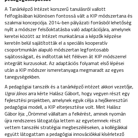
A Tanárképző Intézet korszerű tanulásról vallott
felfogásában különösen fontossá vált a KIP módszertana és
szakmai koncepciója. 2014-ben pályázati forrásból lehetőség
nyílt a módszer felsőoktatásba való adaptációjára, amelynek
keretei között az Intézet munkatársai a képzők képzése
keretén belül sajátították el a speciális kooperatív
csoportmunkán alapuló módszertan legfontosabb
sajátosságait, és indítottak két féléven át KIP módszerrel
integrált kurzusokat. Az adaptációs folyamat első lépései
után a KIP módszer ismeretanyaga megmaradt az egyes
tanegységekben.
A pedagógiai tanszék és a tanárképző intézet akkori vezetője,
Ugrai János
arra kérte Halász Gábort, hogy vegyen részt egy
fejlesztési projektben, amelynek egyik célja a hejőkeresztúri
pedagógiai modell, a KIP elterjesztése volt. Mint Halász
Gábor írja: „Örömmel vállaltam a felkérést, aminek nyomán
újra rendszeres látogatója lettem az egyetemnek: részt
vettem tanszéki stratégiai megbeszéléseken, a kollégákkal
együtt látogattam a pedagógiai innovációkkal kísérletező