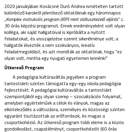
2020 januárjában Kovácsné Duró Andrea ismételten tartott
különböző karokról jelentkező oktatóknak egy háromnapos
„Komplex instrukciós program (KIP) mint státuszkezelő eljárás
” c.
30 órás képzési programot. Ennek eredményeként volt olyan
kolléga, aki saját hallgatóival is kipróbálta a nyitott
feladatokat, és visszajelzése szerint sikerélménye volt; a
hallgatók élvezték a nem szokványos, kreatív
feladatmegoldást, és azt mondták az oktatónak, hogy "ez
olyan volt, mintha egy nyugati egyetemen lennénk!"
Útkereső Program
A pedagógiai kultúraváltás jegyében a program
tantestületi szinten támogatta egy-egy iskola pedagógiai
fejlesztését. A pedagógiai kultúraváltás a tantestület
szempontjából egy olyan szerep – szocializációs folyamat,
amelyben egyértelműek a célok és irányok, magas az
elköteleződés a változásra, személyes és közösségi szinten
egyaránt tisztázottak az erőforrások, és magas a
csoportkohézió. Az útkereső program több eleme is a közös
gondolkodást, csapatélményt, csoportkohéziót (60 órás