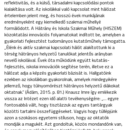
reflektivitás, és a külső, társadalmi kapcsolódási pontok
kialakítása volt. Az iskolákkal való kapcsolat mint hálózat
értelemben jelent meg, és hosszú évek munkájának
eredményeként egy kiemelkedő szakmai műhellyé
formálódott. A Hátrány és Iskola Szakmai Műhely (HISZEM)
közoktatási innovációs folyamatokat indított be, amelyben a
gyakorlati fejlesztést tudományos kutatóműhely támogatta.
„Élénk és aktív szakmai kapcsolati hálót alakítottunk ki a
térség hátrányos helyzetű tanulókat jelentős arányban
nevelő iskoláival. Évek óta működünk együtt kutatás-
fejlesztés, iskolai innovációk segítése terén, illetve ez a
hálózat adja a képzés gyakorlati bázisát is. Hallgatóink
ezekben az iskolákban gyakorolnak, amelyek mindegyikére
jellemző, hogy túlnyomórészt hátrányos helyzetű diákokat
oktatnak.” (Ádám, 2015. p. 81.) Knausz Imre így emlékezik
vissza az Intézet ezen idő alatti tevékenységére: „… egyre
fontosabbá vált, hogy tisztázzuk az egyes tantárgyak
közötti tartalmi összefüggéseket. Vagyis hogy túllépjünk
azon a szokásos egyetemi stíluson, hogy az oktatók
mondják a magukét. Azt gondoltuk, közös mondandónk van,