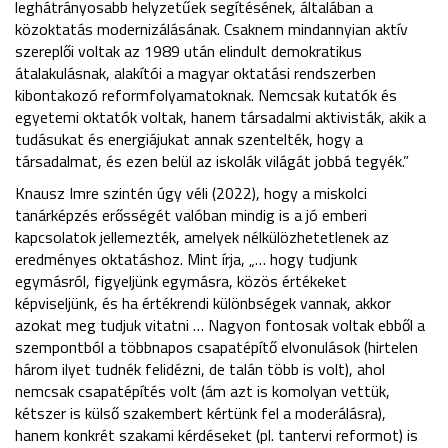
leghátrányosabb helyzetűek segítésének, általában a
közoktatás modernizálásának. Csaknem mindannyian aktív
szereplői voltak az 1989 után elindult demokratikus
átalakulásnak, alakítói a magyar oktatási rendszerben
kibontakozó reformfolyamatoknak. Nemcsak kutatók és
egyetemi oktatók voltak, hanem társadalmi aktivisták, akik a
tudásukat és energiájukat annak szentelték, hogy a
társadalmat, és ezen belül az iskolák világát jobbá tegyék.”
Knausz Imre szintén úgy véli (2022), hogy a miskolci
tanárképzés erősségét valóban mindig is a jó emberi
kapcsolatok jellemezték, amelyek nélkülözhetetlenek az
eredményes oktatáshoz. Mint írja, „… hogy tudjunk
egymásról, figyeljünk egymásra, közös értékeket
képviseljünk, és ha értékrendi különbségek vannak, akkor
azokat meg tudjuk vitatni … Nagyon fontosak voltak ebből a
szempontból a többnapos csapatépítő elvonulások (hirtelen
három ilyet tudnék felidézni, de talán több is volt), ahol
nemcsak csapatépítés volt (ám azt is komolyan vettük,
kétszer is külső szakembert kértünk fel a moderálásra),
hanem konkrét szakami kérdéseket (pl. tantervi reformot) is