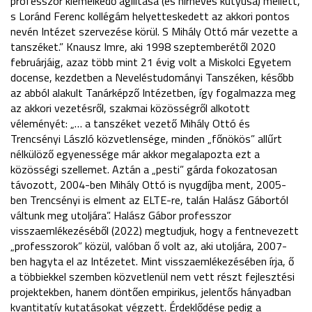
professzor kiemelkedő agilitása (és hírneves kutyusa) mellett,
s Loránd Ferenc kollégám helyetteskedett az akkori pontos
nevén Intézet szervezése körül. S Mihály Ottó már vezette a
tanszéket.” Knausz Imre, aki 1998 szeptemberétől 2020
februárjáig, azaz több mint 21 évig volt a Miskolci Egyetem
docense, kezdetben a Neveléstudományi Tanszéken, később
az abból alakult Tanárképző Intézetben, így fogalmazza meg
az akkori vezetésről, szakmai közösségről alkotott
véleményét: „… a tanszéket vezető Mihály Ottó és
Trencsényi László közvetlensége, minden „főnökös” allűrt
nélkülöző egyenessége már akkor megalapozta ezt a
közösségi szellemet. Aztán a „pesti” gárda fokozatosan
távozott, 2004-ben Mihály Ottó is nyugdíjba ment, 2005-
ben Trencsényi is elment az ELTE-re, talán Halász Gábortól
váltunk meg utoljára”. Halász Gábor professzor
visszaemlékezéséből (2022) megtudjuk, hogy a fentnevezett
„professzorok” közül, valóban ő volt az, aki utoljára, 2007-
ben hagyta el az Intézetet. Mint visszaemlékezésében írja, ő
a többiekkel szemben közvetlenül nem vett részt fejlesztési
projektekben, hanem döntően empirikus, jelentős hányadban
kvantitatív kutatásokat végzett. Érdeklődése pedig a