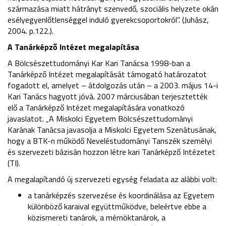
származása miatt hátrányt szenvedő, szociális helyzete okán
esélyegyenlőtlenséggel induló gyerekcsoportokról”. (Juhász,
2004. p.122.).
A Tanárképző Intézet megalapítása
A Bölcsészettudományi Kar Kari Tanácsa 1998-ban a
Tanárképző Intézet megalapítását támogató határozatot
fogadott el, amelyet – átdolgozás után – a 2003. május 14-i
Kari Tanács hagyott jóvá. 2007 márciusában terjesztették
elő a Tanárképző Intézet megalapítására vonatkozó
javaslatot. „A Miskolci Egyetem Bölcsészettudományi
Karának Tanácsa javasolja a Miskolci Egyetem Szenátusának,
hogy a BTK-n működő Neveléstudományi Tanszék személyi
és szervezeti bázisán hozzon létre kari Tanárképző Intézetet
(TI).
A megalapítandó új szervezeti egység feladata az alábbi volt:
a tanárképzés szervezése és koordinálása az Egyetem
különböző karaival együttműködve, beleértve ebbe a
közismereti tanárok, a mérnöktanárok, a