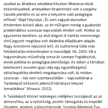
azokkal az általános iskolákkal (részben Miskolcon kívüli
intézményekkel), amelyekben kitapintható volt a szegény
tanulók jelenléte és az erre a helyzetre való pedagógiai
reflexió.” Majd folytatja: „Én sem vagyok klasszikus
értelemben kutató alkat, az én műfajom mindig a gyakorlati
problémákhoz szorosan kapcsolódó elmélet volt. Amikor az
egyetemre kerültem, az első dolgom A tanítás mestersége
című jegyzet megírása volt didaktikai előadásaim alapján.
Nagy örömömre népszerű lett, és tudtommal több más
felsőoktatási intézményben is használják. Kb. 2002-től a
hagyományos műveltség sorsa és szerepe foglalkoztat,
ennek politikai és pedagógiai jelentősége. Az ebben a témában
keletkezett esszéim igazi célja egy egyenlőségelvű
oktatáspolitika elméleti megalapozása volt, ily módon
szorosan – bár nem szembeszökően – kapcsolódnak a
Tanárképző Intézetet jellemző hátrányos helyzet
tematikához” (Knausz, 2022).
A Tanárképző Intézet különleges miliőjéhez hozzájárult az az
atmoszféra, az a nyitottság, pozitív támogatás és inspiráló
figyelem, amelyet a könyvtárosunk, Szurmai Nándorné Éva