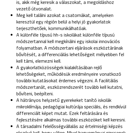
is, akik még keresik a válaszokat, a megoldáshoz
vezető útvonalat.
Meg kell találni azokat a csatornákat, amelyeken
keresztül egy régión belül a helyi jó gyakorlatok
terjeszthetőek, kommunikálhatóak.
A különféle típusú hh-s iskolákat különféle típusú
módszertannal kell megkínálni egy iskolai innovációs
folyamatban. A módszertani eljárások eszköztárának
bővítését, a differenciálás lehetőségeit mélyebben fel
kell tárni, elemezni kell.
A gyakorlatközösségek kialakításában rejlő
lehetőségeket, működésük eredményeire vonatkozó
további kutatásokat érdemes végezni. A facilitálás
módszertanát, eszközrendszerét tovább kell kutatni,
bővíteni, beépíteni.
A hátrányos helyzetű gyerekeket tanító iskolák
mikroklímája, pedagógiai kultúrája speciális, és rendkívül
differenciált képet mutat. Ezek feltárására és
fejlesztésére alkalmas további eszközöket kell keresni.
A társadalmi felelősségvállalás az értelmiségi képzés
részévé kell, hogy váljon. Mivel hagyományai nincsenek