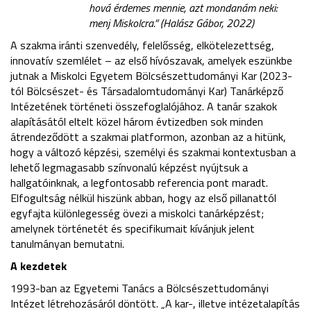
hová érdemes mennie, azt mondanám neki:
menj Miskolcra.”
(Halász Gábor, 2022)
A szakma iránti szenvedély, felelősség, elkötelezettség,
innovatív szemlélet – az első hívószavak, amelyek eszünkbe
jutnak a Miskolci Egyetem Bölcsészettudományi Kar (2023-
tól Bölcsészet- és Társadalomtudományi Kar) Tanárképző
Intézetének történeti összefoglalójához. A tanár szakok
alapításától eltelt közel három évtizedben sok minden
átrendeződött a szakmai platformon, azonban az a hitünk,
hogy a változó képzési, személyi és szakmai kontextusban a
lehető legmagasabb színvonalú képzést nyújtsuk a
hallgatóinknak, a legfontosabb referencia pont maradt.
Elfogultság nélkül hiszünk abban, hogy az első pillanattól
egyfajta különlegesség övezi a miskolci tanárképzést;
amelynek történetét és specifikumait kívánjuk jelent
tanulmányan bemutatni.
A kezdetek
1993-ban az Egyetemi Tanács a Bölcsészettudományi
Intézet létrehozásáról döntött. „A kar-, illetve intézetalapítás