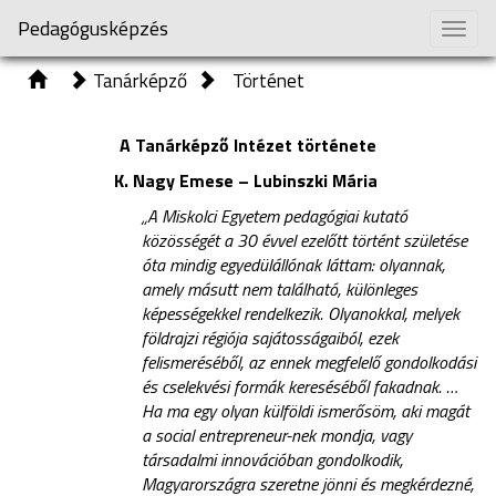
Pedagógusképzés
Togg
navig
Tanárképző
Történet
A Tanárképző Intézet története
K. Nagy Emese – Lubinszki Mária
„A Miskolci Egyetem pedagógiai kutató
közösségét a 30 évvel ezelőtt történt születése
óta mindig egyedülállónak láttam: olyannak,
amely másutt nem található, különleges
képességekkel rendelkezik. Olyanokkal, melyek
földrajzi régiója sajátosságaiból, ezek
felismeréséből, az ennek megfelelő gondolkodási
és cselekvési formák kereséséből fakadnak. …
Ha ma egy olyan külföldi ismerősöm, aki magát
a social entrepreneur-nek mondja, vagy
társadalmi innovációban gondolkodik,
Magyarországra szeretne jönni és megkérdezné,