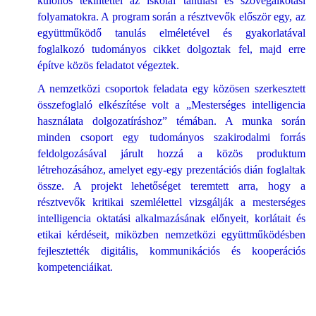
különös tekintettel az iskolai tanulási és szövegalkotási
folyamatokra. A program során a résztvevők először egy, az
együttműködő tanulás elméletével és gyakorlatával
foglalkozó tudományos cikket dolgoztak fel, majd erre
építve közös feladatot végeztek.
A nemzetközi csoportok feladata egy közösen szerkesztett
összefoglaló elkészítése volt a „Mesterséges intelligencia
használata dolgozatíráshoz” témában. A munka során
minden csoport egy tudományos szakirodalmi forrás
feldolgozásával járult hozzá a közös produktum
létrehozásához, amelyet egy-egy prezentációs dián foglaltak
össze. A projekt lehetőséget teremtett arra, hogy a
résztvevők kritikai szemlélettel vizsgálják a mesterséges
intelligencia oktatási alkalmazásának előnyeit, korlátait és
etikai kérdéseit, miközben nemzetközi együttműködésben
fejlesztették digitális, kommunikációs és kooperációs
kompetenciáikat.