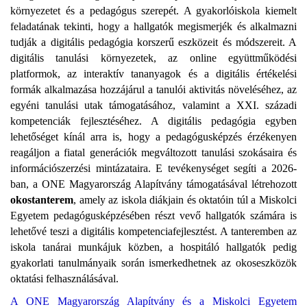
környezetet és a pedagógus szerepét. A gyakorlóiskola kiemelt
feladatának tekinti, hogy a hallgatók megismerjék és alkalmazni
tudják a digitális pedagógia korszerű eszközeit és módszereit. A
digitális tanulási környezetek, az online együttműködési
platformok, az interaktív tananyagok és a digitális értékelési
formák alkalmazása hozzájárul a tanulói aktivitás növeléséhez, az
egyéni tanulási utak támogatásához, valamint a XXI. századi
kompetenciák fejlesztéséhez. A digitális pedagógia egyben
lehetőséget kínál arra is, hogy a pedagógusképzés érzékenyen
reagáljon a fiatal generációk megváltozott tanulási szokásaira és
információszerzési mintázataira. E tevékenységet segíti a 2026-
ban, a ONE Magyarország Alapítvány támogatásával létrehozott
okostanterem
, amely az iskola diákjain és oktatóin túl a Miskolci
Egyetem pedagógusképzésében részt vevő hallgatók számára is
lehetővé teszi a digitális kompetenciafejlesztést. A tanteremben az
iskola tanárai munkájuk közben, a hospitáló hallgatók pedig
gyakorlati tanulmányaik során ismerkedhetnek az okoseszközök
oktatási felhasználásával.
A ONE Magyarország Alapítvány és a Miskolci Egyetem