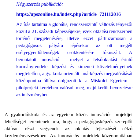
Négyszerzős publikáció:
https://upszonline.hu/index.php?article=721112016
Az írás tartalma a globális, rendszerszintű változás tényezői
közül a 21. századi képességekre, ezek oktatási rendszerben
történő megjelenésére, illetve ezzel párhuzamosan a
pedagógusok pályára lépésekor az ott megélt
esélyegyenlőtlenségek csökkentésére fókuszált. A
bemutatott innováció – melyet a felsőoktatást érintő
kormányrendelet képzési és kimeneti követelményeinek
megfelelően, a gyakorlatorientált tanárképzés megvalósítását
középpontba állítva dolgozott ki a Miskolci Egyetem –
pilotprojekt keretében valósult meg, majd került bevezetésre
az intézményben.
A gyakorlóiskola és az egyetem közös innovációs projektjei
lehetőséget teremtenek arra, hogy a pedagógusképzés szereplői
aktívan részt vegyenek az oktatás fejlesztését célzó
kezdeményezésekben. Az innovációs projektek középpontjában