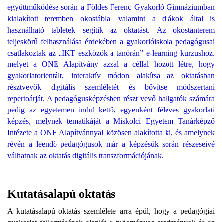
együttműködése során a Földes Ferenc Gyakorló Gimnáziumban
kialakított teremben okostábla, valamint a diákok által is
használható tabletek segítik az oktatást. Az okostanterem
teljeskörű felhasználása érdekében a gyakorlóiskola pedagógusai
csatlakoztak az „IKT eszközök a tanórán” e-learning kurzushoz,
melyet a ONE Alapítvány azzal a céllal hozott létre, hogy
gyakorlatorientált, interaktív módon alakítsa az oktatásban
résztvevők digitális szemléletét és bővítse módszertani
repertoárját. A pedagógusképzésben részt vevő hallgatók számára
pedig az egyetemen indul kettő, egyenként féléves gyakorlati
képzés, melynek tematikáját a Miskolci Egyetem Tanárképző
Intézete a ONE Alapítvánnyal közösen alakította ki, és amelynek
révén a leendő pedagógusok már a képzésük során részeseivé
válhatnak az oktatás digitális transzformációjának.
Kutatásalapú oktatás
A kutatásalapú oktatás szemlélete arra épül, hogy a pedagógiai