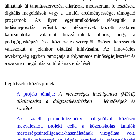
állhatnak új tanulásszervezési eljárások, módszertani fejlesztések,
digitális megoldások vagy a tanulói eredményességet támogató
programok. Az ilyen együttműködések elősegítik a
tudásmegosztást, erősítik az intézmények közötti szakmai
kapcsolatokat, valamint hozzájárulnak ahhoz, hogy a
pedagógusképzés és a köznevelés szereplői közösen keressenek
válaszokat a jelenkor oktatási kihívásaira. Az innovációs
tevékenység egyben támogatja a folyamatos minőségfejlesztést és
a szakmai megújulás kultúrájának erősítését.
Legfrissebb közös projekt:
A projekt témája:
A mesterséges intelligencia (MI/AI)
alkalmazása a dolgozatkészítésben – lehetőségek és
korlátok
Az izraeli partnerintézmény hallgatóival közösen
megvalósított projekt célja a középiskolás tanulók
mesterségesintelligencia-használatának vizsgálata volt,