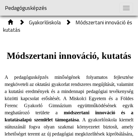
Pedagógusképzés
Togg
navig
Gyakorlóiskola
Módszertani innováció és
kutatás
Módszertani innováció, kutatás
A pedagógusképzés minőségének folyamatos fejlesztése
megköveteli az oktatási gyakorlat rendszeres megújítását, valamint
a kutatási eredmények és a mindennapi pedagógiai tevékenység
közötti kapcsolat erősítését. A Miskolci Egyetem és a Földes
Ferenc Gyakorló Gimnázium együttműködésének egyik
meghatározó területe a
módszertani innováció és a
kutatásalapú szemlélet támogatása
. A gyakorlóiskola kiemelt
státuszánál fogva olyan szakmai környezetet biztosít, amely
lehetőséget teremt az új pedagógiai megközelítések kipróbálására,