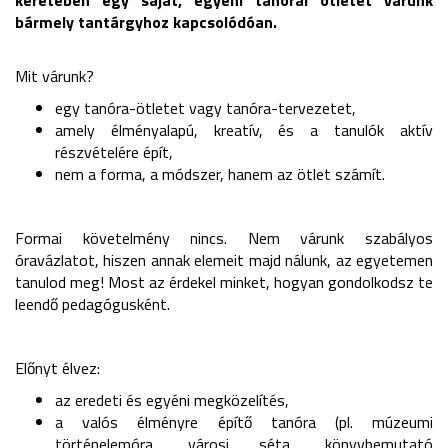
keretében egy saját, egyéni tanórai ötletet várunk
bármely tantárgyhoz kapcsolódóan.
Mit várunk?
egy tanóra-ötletet vagy tanóra-tervezetet,
amely élményalapú, kreatív, és a tanulók aktív
részvételére épít,
nem a forma, a módszer, hanem az ötlet számít.
Formai követelmény nincs. Nem várunk szabályos
óravázlatot, hiszen annak elemeit majd nálunk, az egyetemen
tanulod meg! Most az érdekel minket, hogyan gondolkodsz te
leendő pedagógusként.
Előnyt élvez:
az eredeti és egyéni megközelítés,
a valós élményre építő tanóra (pl. múzeumi
történelemóra, városi séta, könyvbemutató