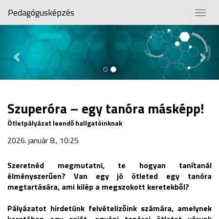
Pedagógusképzés
Togg
navig
Previous
Nex
Szuperóra – egy tanóra másképp!
Ötletpályázat leendő hallgatóinknak
2026. január 8., 10:25
Szeretnéd megmutatni, te hogyan tanítanál
élményszerűen? Van egy jó ötleted egy tanóra
megtartására, ami kilép a megszokott keretekből?
Pályázatot hirdetünk felvételizőink számára, amelynek