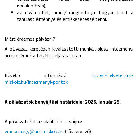
irodalomórán),
az olyan ötlet, amely megmutatja, hogyan lehet a
tanulást élménnyé és emlékezetessé tenni.
Miért érdemes pályázni?
A pályázat keretében kiválasztott munkák plusz intézményi
pontot érnek a felvételi eljárás során.
Bővebb információ:
https://felveteli.uni-
miskolc.hu/intezmenyi-pontok
A pályázatok benyújtási határideje: 2026. január 25.
A pályázatokat az alábbi címre várjuk:
emese.nagy@uni-miskolc.hu
(főszervező)