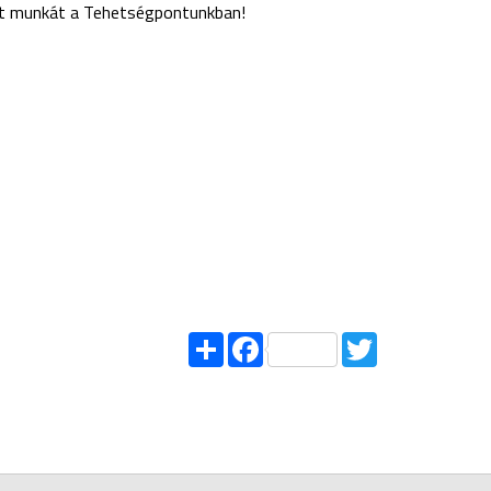
ett munkát a Tehetségpontunkban!
Share
Facebook
Twitter