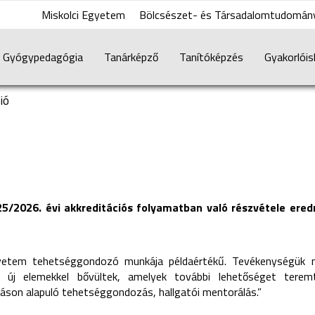
Miskolci Egyetem
Bölcsészet- és Társadalomtudomány
Gyógypedagógia
Tanárképző
Tanítóképzés
Gyakorlóis
ió
5/2026. évi akkreditációs folyamatban való részvétele eredm
 Egyetem tehetséggondozó munkája példaértékű. Tevékenységük
ik új elemekkel bővültek, amelyek további lehetőséget teremt
áson alapuló tehetséggondozás, hallgatói mentorálás.”