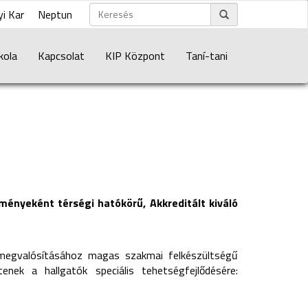
i Kar
Neptun
kola
Kapcsolat
KIP Központ
Taní-tani
ényeként térségi hatókörű, Akkreditált kiváló
 megvalósításához magas szakmai felkészültségű
enek a hallgatók speciális tehetségfejlődésére: