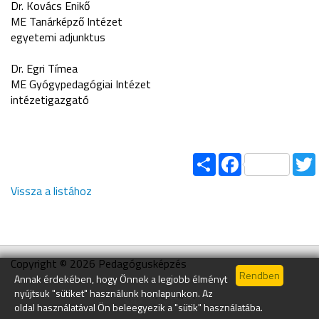
Dr. Kovács Enikő
ME Tanárképző Intézet
egyetemi adjunktus
Dr. Egri Tímea
ME Gyógypedagógiai Intézet
intézetigazgató
Share
Facebook
Vissza a listához
Copyright © 2026 Pedagógusképzés
Annak érdekében, hogy Önnek a legjobb élményt
nyújtsuk "sütiket" használunk honlapunkon. Az
oldal használatával Ön beleegyezik a "sütik" használatába.