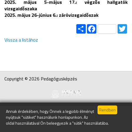
2025. május 5-május 17.: végzős hallgatók
vizsgaidőszaka
2025. május 26-június 6.: záróvizsgaidőszak
Share
Facebook
Tw
Vissza a listához
Copyright © 2026 Pedagógusképzés
Annak érdekében, hogy Önnek a legjobb élményt
nyújtsuk "sütiket" használunk honlapunkon. Az
oldal használatával Ön beleegyezik a "sütik" használatába.