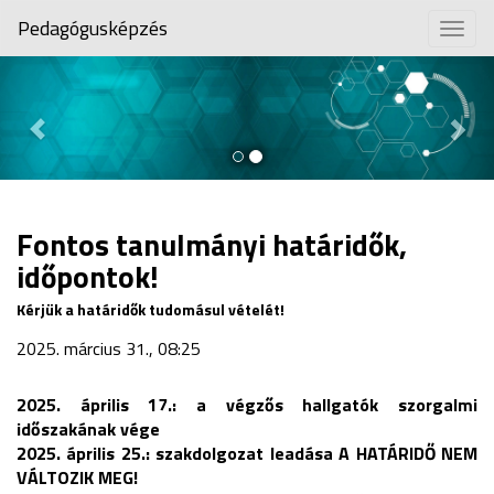
Pedagógusképzés
Togg
navig
Previous
Nex
Fontos tanulmányi határidők,
időpontok!
Kérjük a határidők tudomásul vételét!
2025. március 31., 08:25
2025. április 17.: a végzős hallgatók szorgalmi
időszakának vége
2025. április 25.: szakdolgozat leadása A HATÁRIDŐ NEM
VÁLTOZIK MEG!